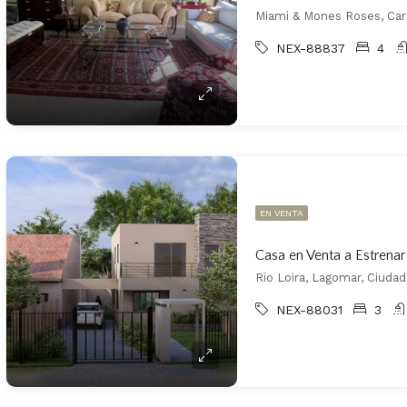
Miami & Mones Roses, Car
NEX-88837
4
EN VENTA
Casa en Venta a Estrena
Rio Loira, Lagomar, Ciudad
NEX-88031
3