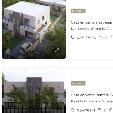
EN VENTA
Casa en venta a estrenar
Mar Sereno, Shangrilá, Ci
NEX-77048
3
EN VENTA
Casa en Venta Rambla Co
Rambla Costanera, Shangri
NEX-76941
3