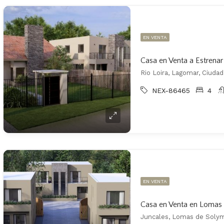
EN VENTA
Casa en Venta a Estrena
Rio Loira, Lagomar, Ciudad
NEX-86465
4
EN VENTA
Casa en Venta en Lomas
Juncales, Lomas de Solym