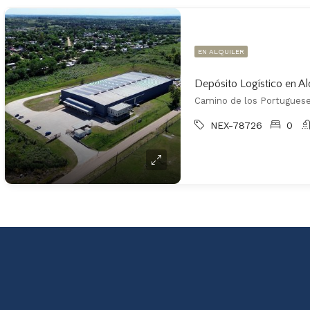
EN ALQUILER
Depósito Logístico en Alq
Camino de los Portugueses
NEX-78726
0