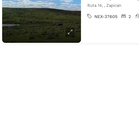
Ruta 14, , Zapican
NEX-37605
2