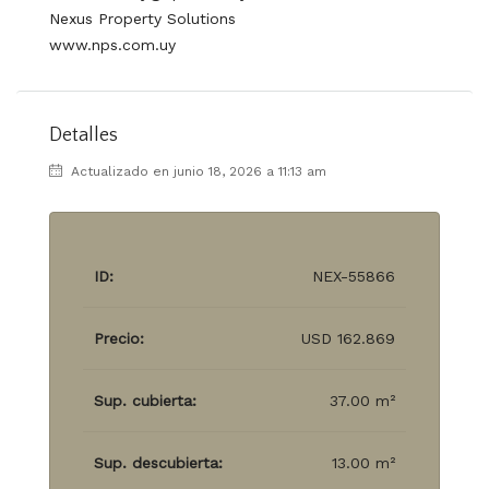
Nexus Property Solutions
www.nps.com.uy
Detalles
Actualizado en junio 18, 2026 a 11:13 am
ID:
NEX-55866
Precio:
USD 162.869
Sup. cubierta:
37.00 m²
Sup. descubierta:
13.00 m²