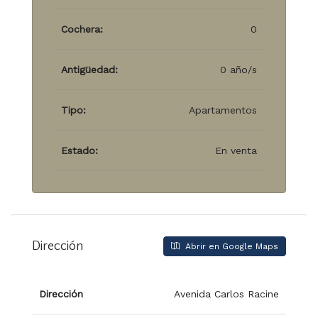
Cochera:
0
Antigüedad:
0 año/s
Tipo:
Apartamentos
Estado:
En venta
Dirección
Abrir en Google Maps
Dirección
Avenida Carlos Racine