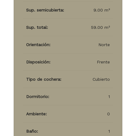
Sup. semicubierta:
9.00 m²
Sup. total:
59.00 m²
Orientación:
Norte
Disposición:
Frente
Tipo de cochera:
Cubierto
Dormitorio:
1
Ambiente:
0
Baño:
1