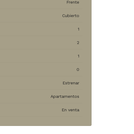
Frente
Cubierto
1
2
1
0
Estrenar
Apartamentos
En venta