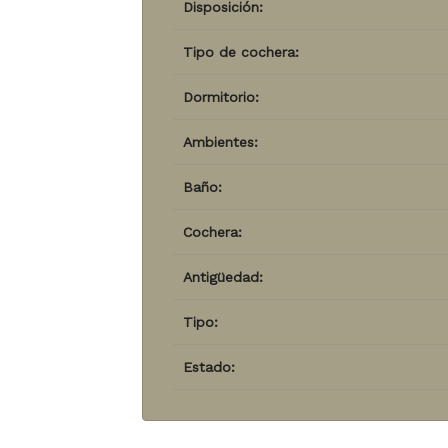
Disposición:
Tipo de cochera:
Dormitorio:
Ambientes:
Baño:
Cochera:
Antigüedad:
Tipo:
Estado: