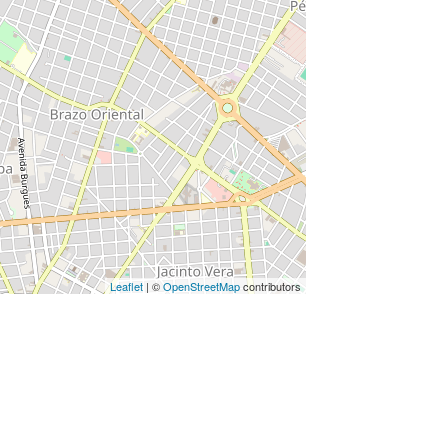
Leaflet
| ©
OpenStreetMap
contributors