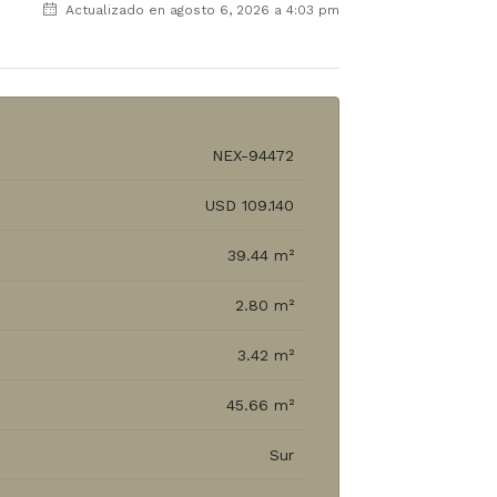
Actualizado en agosto 6, 2026 a 4:03 pm
NEX-94472
USD 109.140
39.44 m²
2.80 m²
3.42 m²
45.66 m²
Sur