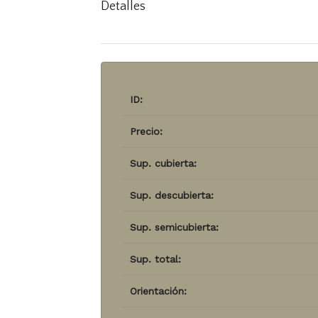
Detalles
ID:
Precio:
Sup. cubierta:
Sup. descubierta:
Sup. semicubierta:
Sup. total:
Orientación: