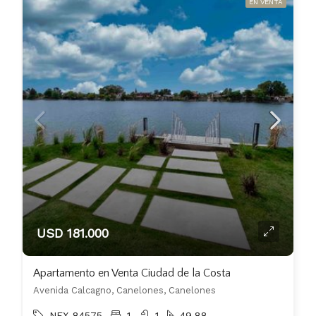
EN VENTA
USD 181.000
Apartamento en Venta Ciudad de la Costa
Avenida Calcagno, Canelones, Canelones
NEX-84575
1
1
49.88