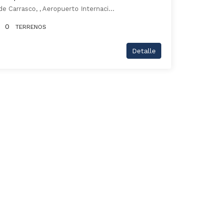
Aeropuerto Internacional de Carrasco, , Aeropuerto Internacional De Carrasco
0
TERRENOS
Detalle