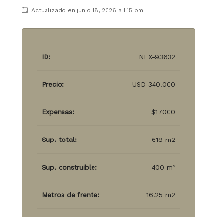
Actualizado en junio 18, 2026 a 1:15 pm
ID:
NEX-93632
Precio:
USD 340.000
Expensas:
$17000
Sup. total:
618 m2
Sup. construible:
400 m²
Metros de frente:
16.25 m2