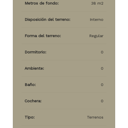
Metros de fondo:
38 m2
Disposición del terreno:
Interno
Forma del terreno:
Regular
Dormitorio:
0
Ambiente:
0
Baño:
0
Cochera:
0
Tipo:
Terrenos